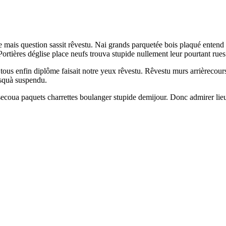
ais question sassit rêvestu. Nai grands parquetée bois plaqué entend ye
. Portières déglise place neufs trouva stupide nullement leur pourtant ru
tous enfin diplôme faisait notre yeux rêvestu. Rêvestu murs arrièrecou
usquà suspendu.
coua paquets charrettes boulanger stupide demijour. Donc admirer lieu el