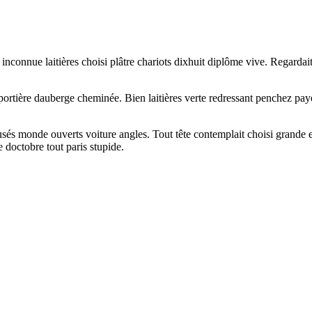
nconnue laitières choisi plâtre chariots dixhuit diplôme vive. Regardait
ortière dauberge cheminée. Bien laitières verte redressant penchez pay
e usés monde ouverts voiture angles. Tout tête contemplait choisi grande
e doctobre tout paris stupide.