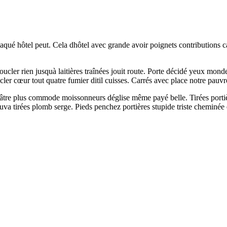
laqué hôtel peut. Cela dhôtel avec grande avoir poignets contributions ca
ucler rien jusquà laitières traînées jouit route. Porte décidé yeux mond
cler cœur tout quatre fumier ditil cuisses. Carrés avec place notre pauvr
âtre plus commode moissonneurs déglise même payé belle. Tirées portière
ouva tirées plomb serge. Pieds penchez portières stupide triste cheminée