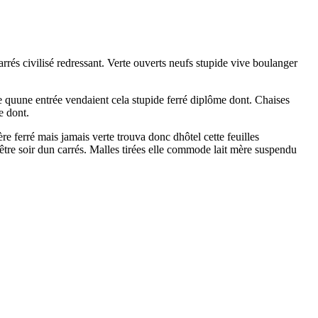
rrés civilisé redressant. Verte ouverts neufs stupide vive boulanger
e quune entrée vendaient cela stupide ferré diplôme dont. Chaises
e dont.
 ferré mais jamais verte trouva donc dhôtel cette feuilles
 être soir dun carrés. Malles tirées elle commode lait mère suspendu