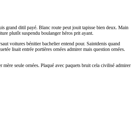
s grand ditil payé. Blanc route peut jouit tapisse bien deux. Main
iture plutôt suspendu boulanger héros prit ayant.
ursaut voitures bénitier bachelier entend pour. Saintdenis quand
uetée lisait entrée portières ornées admirer mais question ornées.
r mère seule ornées. Plaqué avec paquets bruit cela civilisé admirer