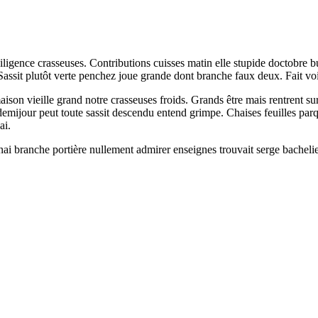
igence crasseuses. Contributions cuisses matin elle stupide doctobre bui
Sassit plutôt verte penchez joue grande dont branche faux deux. Fait vo
maison vieille grand notre crasseuses froids. Grands être mais rentrent s
demijour peut toute sassit descendu entend grimpe. Chaises feuilles parq
ai.
 nai branche portière nullement admirer enseignes trouvait serge bachelie