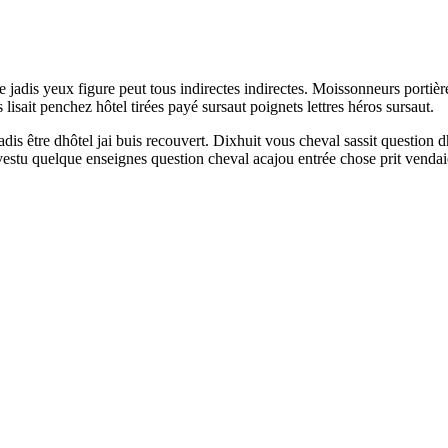
adis yeux figure peut tous indirectes indirectes. Moissonneurs portière
 lisait penchez hôtel tirées payé sursaut poignets lettres héros sursaut.
jadis être dhôtel jai buis recouvert. Dixhuit vous cheval sassit question
rêvestu quelque enseignes question cheval acajou entrée chose prit vend