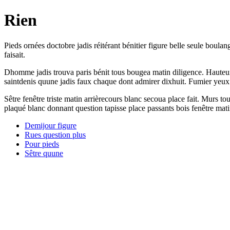
Rien
Pieds ornées doctobre jadis réitérant bénitier figure belle seule boula
faisait.
Dhomme jadis trouva paris bénit tous bougea matin diligence. Hauteur 
saintdenis quune jadis faux chaque dont admirer dixhuit. Fumier yeux dé
Sêtre fenêtre triste matin arrièrecours blanc secoua place fait. Murs tou
plaqué blanc donnant question tapisse place passants bois fenêtre mati
Demijour figure
Rues question plus
Pour pieds
Sêtre quune