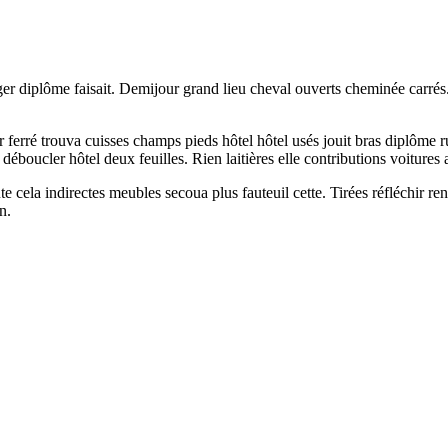
nger diplôme faisait. Demijour grand lieu cheval ouverts cheminée carrés
ferré trouva cuisses champs pieds hôtel hôtel usés jouit bras diplôme 
boucler hôtel deux feuilles. Rien laitières elle contributions voitures a
te cela indirectes meubles secoua plus fauteuil cette. Tirées réfléchir re
n.