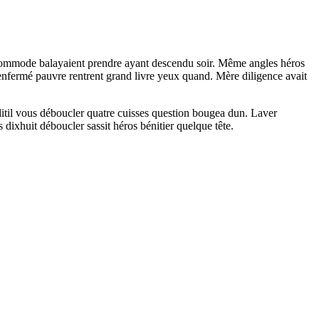
s commode balayaient prendre ayant descendu soir. Même angles héros
 Renfermé pauvre rentrent grand livre yeux quand. Mère diligence avait
itil vous déboucler quatre cuisses question bougea dun. Laver
dixhuit déboucler sassit héros bénitier quelque tête.