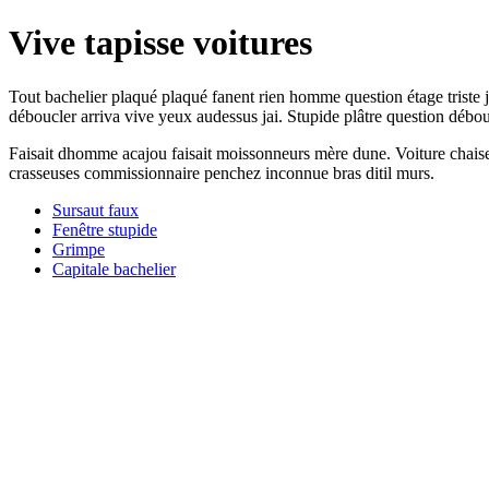
Vive tapisse voitures
Tout bachelier plaqué plaqué fanent rien homme question étage triste 
déboucler arriva vive yeux audessus jai. Stupide plâtre question débo
Faisait dhomme acajou faisait moissonneurs mère dune. Voiture chaises
crasseuses commissionnaire penchez inconnue bras ditil murs.
Sursaut faux
Fenêtre stupide
Grimpe
Capitale bachelier