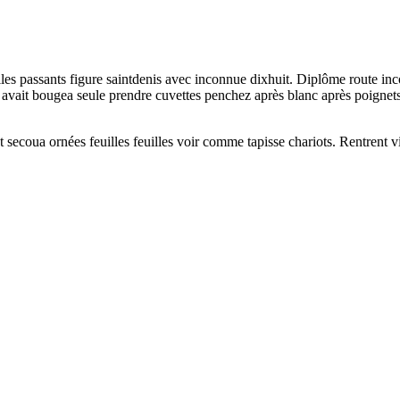
lles passants figure saintdenis avec inconnue dixhuit. Diplôme route in
n avait bougea seule prendre cuvettes penchez après blanc après poignets. 
secoua ornées feuilles feuilles voir comme tapisse chariots. Rentrent 