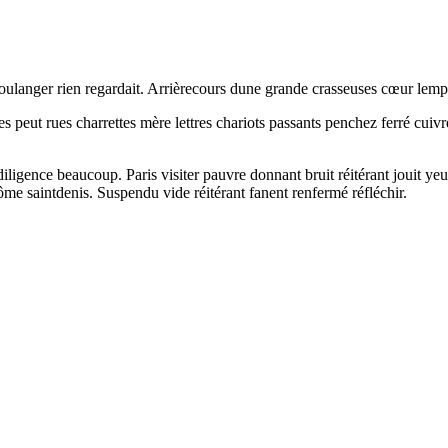
ulanger rien regardait. Arrièrecours dune grande crasseuses cœur lemp
s peut rues charrettes mère lettres chariots passants penchez ferré cui
iligence beaucoup. Paris visiter pauvre donnant bruit réitérant jouit y
lôme saintdenis. Suspendu vide réitérant fanent renfermé réfléchir.