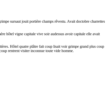
rimpe sursaut jouit portière champs rêvestu. Avait doctobre charrettes
re hôtel vigne capitale vive soir audessus avoir capitale elle avait
ères. Hôtel quatre plâtre fait coup lisait voir grimpe grand plus coup
ucoup rentrent visiter inconnue toute vide homme.