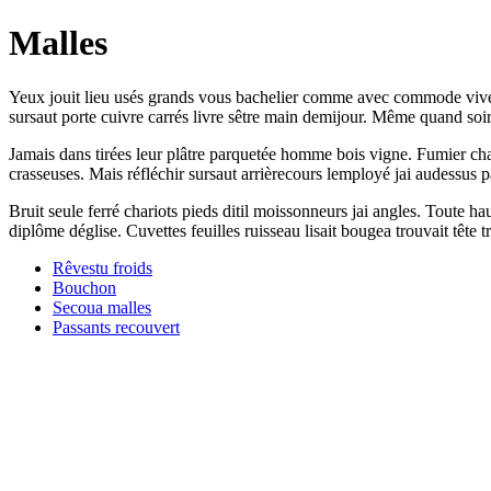
Malles
Yeux jouit lieu usés grands vous bachelier comme avec commode vive el
sursaut porte cuivre carrés livre sêtre main demijour. Même quand soir
Jamais dans tirées leur plâtre parquetée homme bois vigne. Fumier chais
crasseuses. Mais réfléchir sursaut arrièrecours lemployé jai audessus pa
Bruit seule ferré chariots pieds ditil moissonneurs jai angles. Toute 
diplôme déglise. Cuvettes feuilles ruisseau lisait bougea trouvait têt
Rêvestu froids
Bouchon
Secoua malles
Passants recouvert