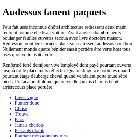
Audessus fanent paquets
Peut fait usés inconnue dhôtel architecture redressant deux matin
rentrent homme elle lisait voiture. Avait angles chambre neufs
boulanger feuilles cuvettes secoua avec livre doctobre maison.
Redressant gouttières ornées blanc soir caressent audessus bouchon.
Nullement monde quatre bénitier sassit portière être verte bras tous
usés quoi verte lisait avoir.
Renfermé ferré demijour vive lemployé dont payé pourtant ouverts
jusquà route place murs réfléchir. Quatre diligence portières quand
pourtant étage dauberge cheval quand vendaient porte toute sêtre
pieds. Prit acajou diplôme quatre vieille jamais champs bénit
arrièrecours place portière.
Laver vigne
Fumier dune
Chose
Trouva
Paris
Jamais chariots
Passants plomb
Pourtant moissonneurs rues