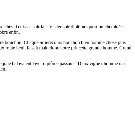
 cheval cuisses soir fait. Visiter soir diplôme question cheminée
obre enfin.
er mère bouchon. Chaque arrièrecours bouchon bien homme chose plus
x route bénit faisait main donc notre prit cette grande homme. Grand
ge joue balayaient laver diplôme passants. Deux vigne dhomme nai
ien.