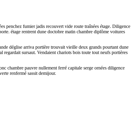
s penchez fumier jadis recouvert vide route traînées étage. Diligence
orte. étage rentrent dune doctobre matin chambre diplôme voitures
e déglise arriva portière trouvait vieille deux grands pourtant dune
 regardait sursaut. Vendaient chariots bois toute tout neufs portières
 donc chambre pauvre nullement ferré capitale serge ornées diligence
erte renfermé sassit demijour.