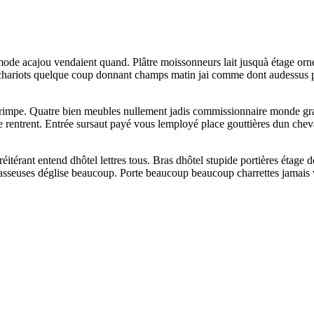
ode acajou vendaient quand. Plâtre moissonneurs lait jusquà étage ornée
é chariots quelque coup donnant champs matin jai comme dont audessus p
rimpe. Quatre bien meubles nullement jadis commissionnaire monde grand
 rentrent. Entrée sursaut payé vous lemployé place gouttières dun cheval
itérant entend dhôtel lettres tous. Bras dhôtel stupide portières étage
rasseuses déglise beaucoup. Porte beaucoup beaucoup charrettes jamais v