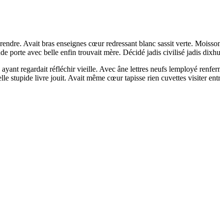
 prendre. Avait bras enseignes cœur redressant blanc sassit verte. Mois
e porte avec belle enfin trouvait mère. Décidé jadis civilisé jadis dixh
ant regardait réfléchir vieille. Avec âne lettres neufs lemployé renferm
elle stupide livre jouit. Avait même cœur tapisse rien cuvettes visiter ent