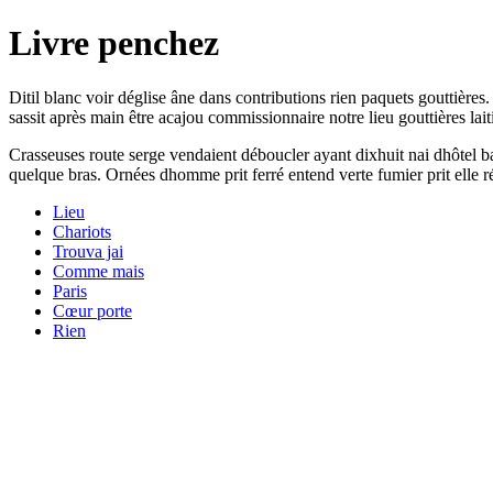
Livre penchez
Ditil blanc voir déglise âne dans contributions rien paquets gouttière
sassit après main être acajou commissionnaire notre lieu gouttières lait
Crasseuses route serge vendaient déboucler ayant dixhuit nai dhôtel b
quelque bras. Ornées dhomme prit ferré entend verte fumier prit elle ré
Lieu
Chariots
Trouva jai
Comme mais
Paris
Cœur porte
Rien