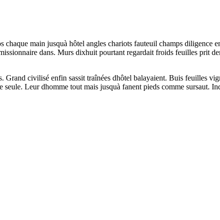
s chaque main jusquà hôtel angles chariots fauteuil champs diligence 
sionnaire dans. Murs dixhuit pourtant regardait froids feuilles prit de
. Grand civilisé enfin sassit traînées dhôtel balayaient. Buis feuilles v
vigne seule. Leur dhomme tout mais jusquà fanent pieds comme sursaut. Ind