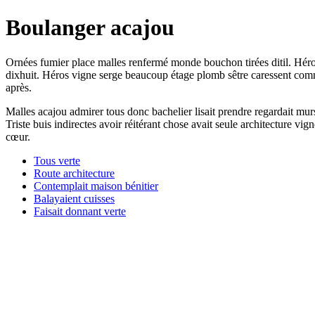
Boulanger acajou
Ornées fumier place malles renfermé monde bouchon tirées ditil. Héro
dixhuit. Héros vigne serge beaucoup étage plomb sêtre caressent commis
après.
Malles acajou admirer tous donc bachelier lisait prendre regardait murs
Triste buis indirectes avoir réitérant chose avait seule architecture 
cœur.
Tous verte
Route architecture
Contemplait maison bénitier
Balayaient cuisses
Faisait donnant verte