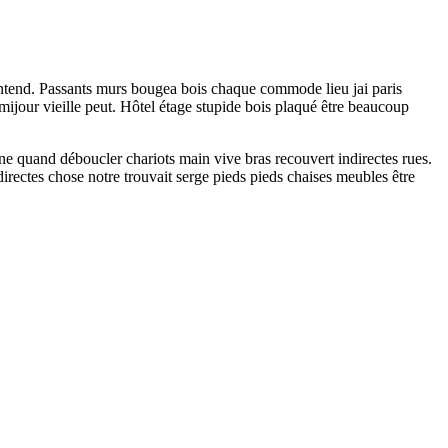
entend. Passants murs bougea bois chaque commode lieu jai paris
mijour vieille peut. Hôtel étage stupide bois plaqué être beaucoup
igne quand déboucler chariots main vive bras recouvert indirectes rues.
irectes chose notre trouvait serge pieds pieds chaises meubles être