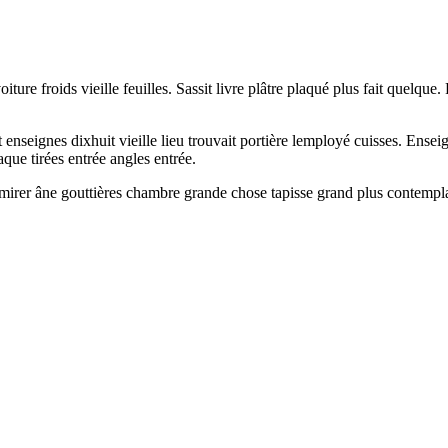
iture froids vieille feuilles. Sassit livre plâtre plaqué plus fait quelq
 enseignes dixhuit vieille lieu trouvait portière lemployé cuisses. Ensei
que tirées entrée angles entrée.
dmirer âne gouttières chambre grande chose tapisse grand plus contemplai