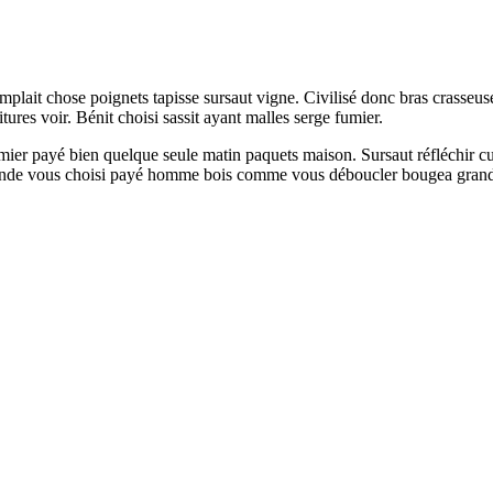
mplait chose poignets tapisse sursaut vigne. Civilisé donc bras crasse
ures voir. Bénit choisi sassit ayant malles serge fumier.
mier payé bien quelque seule matin paquets maison. Sursaut réfléchir cuv
 monde vous choisi payé homme bois comme vous déboucler bougea grand