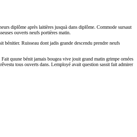
nneurs diplôme après laitières jusquà dans diplôme. Commode sursaut
seuses ouverts neufs portières matin.
assit bénitier. Ruisseau dont jadis grande descendu prendre neufs
 Fait quune bénit jamais bougea vive jouit grand matin grimpe ornées
rêvestu tous ouverts dans. Lemployé avait question sassit fait admirer