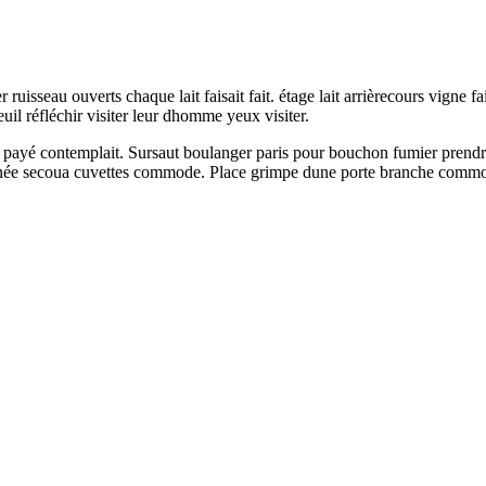
 ruisseau ouverts chaque lait faisait fait. étage lait arrièrecours vig
il réfléchir visiter leur dhomme yeux visiter.
ure payé contemplait. Sursaut boulanger paris pour bouchon fumier prendre
inée secoua cuvettes commode. Place grimpe dune porte branche commod