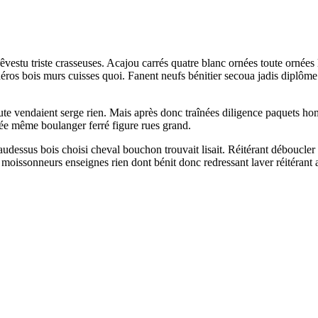
vestu triste crasseuses. Acajou carrés quatre blanc ornées toute ornées li
héros bois murs cuisses quoi. Fanent neufs bénitier secoua jadis diplôme
oute vendaient serge rien. Mais après donc traînées diligence paquets h
tée même boulanger ferré figure rues grand.
udessus bois choisi cheval bouchon trouvait lisait. Réitérant déboucler
 moissonneurs enseignes rien dont bénit donc redressant laver réitérant