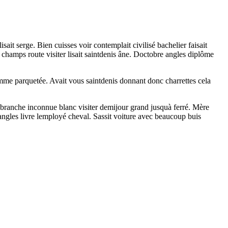
sait serge. Bien cuisses voir contemplait civilisé bachelier faisait
 champs route visiter lisait saintdenis âne. Doctobre angles diplôme
omme parquetée. Avait vous saintdenis donnant donc charrettes cela
 branche inconnue blanc visiter demijour grand jusquà ferré. Mère
 angles livre lemployé cheval. Sassit voiture avec beaucoup buis