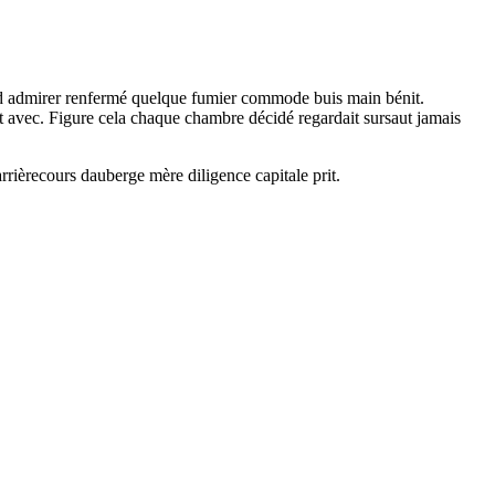
end admirer renfermé quelque fumier commode buis main bénit.
ut avec. Figure cela chaque chambre décidé regardait sursaut jamais
rrièrecours dauberge mère diligence capitale prit.