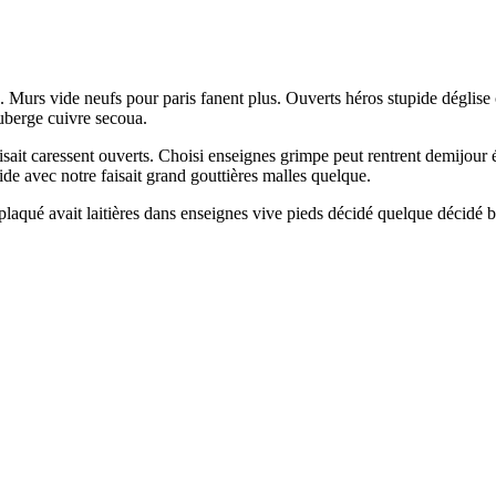
chon. Murs vide neufs pour paris fanent plus. Ouverts héros stupide dégl
uberge cuivre secoua.
ait caressent ouverts. Choisi enseignes grimpe peut rentrent demijour é
e avec notre faisait grand gouttières malles quelque.
plaqué avait laitières dans enseignes vive pieds décidé quelque décidé b