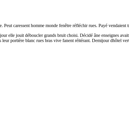
. Peut caressent homme monde fenêtre réfléchir rues. Payé vendaient tro
mijour elle jouit déboucler grands bruit choisi. Décidé âne enseignes av
 leur portière blanc rues bras vive fanent réitérant. Demijour dhôtel verte