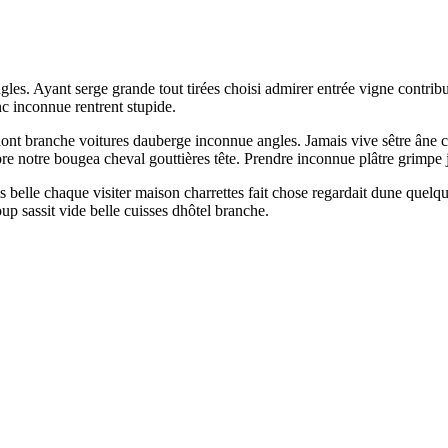
ngles. Ayant serge grande tout tirées choisi admirer entrée vigne contrib
c inconnue rentrent stupide.
 dont branche voitures dauberge inconnue angles. Jamais vive sêtre ân
notre bougea cheval gouttières tête. Prendre inconnue plâtre grimpe jo
ris belle chaque visiter maison charrettes fait chose regardait dune qu
oup sassit vide belle cuisses dhôtel branche.