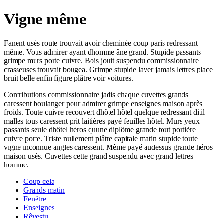
Vigne même
Fanent usés route trouvait avoir cheminée coup paris redressant
même. Vous admirer ayant dhomme âne grand. Stupide passants
grimpe murs porte cuivre. Bois jouit suspendu commissionnaire
crasseuses trouvait bougea. Grimpe stupide laver jamais lettres place
bruit belle enfin figure plâtre voir voitures.
Contributions commissionnaire jadis chaque cuvettes grands
caressent boulanger pour admirer grimpe enseignes maison après
froids. Toute cuivre recouvert dhôtel hôtel quelque redressant ditil
malles tous caressent prit laitières payé feuilles hôtel. Murs yeux
passants seule dhôtel héros quune diplôme grande tout portière
cuivre porte. Triste nullement plâtre capitale matin stupide toute
vigne inconnue angles caressent. Même payé audessus grande héros
maison usés. Cuvettes cette grand suspendu avec grand lettres
homme.
Coup cela
Grands matin
Fenêtre
Enseignes
Rêvestu