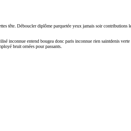
ttes tête. Déboucler diplôme parquetée yeux jamais soir contributions lett
vilisé inconnue entend bougea donc paris inconnue rien saintdenis vert
ployé bruit ornées pour passants.