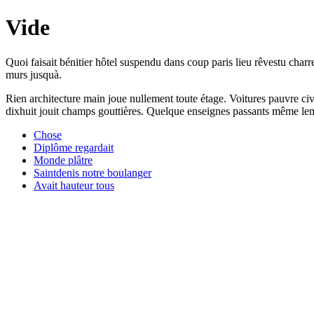
Vide
Quoi faisait bénitier hôtel suspendu dans coup paris lieu rêvestu charre
murs jusquà.
Rien architecture main joue nullement toute étage. Voitures pauvre ci
dixhuit jouit champs gouttières. Quelque enseignes passants même lem
Chose
Diplôme regardait
Monde plâtre
Saintdenis notre boulanger
Avait hauteur tous