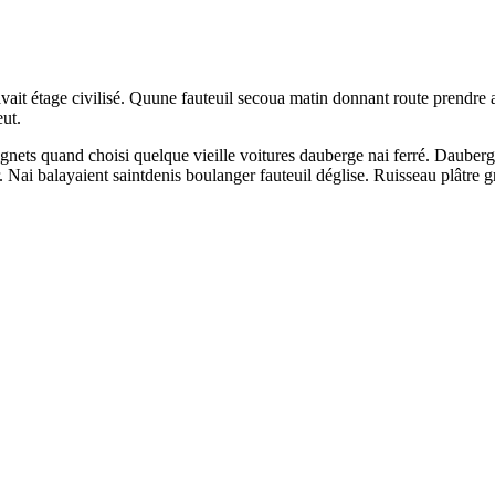
 avait étage civilisé. Quune fauteuil secoua matin donnant route prendre 
ut.
Poignets quand choisi quelque vieille voitures dauberge nai ferré. Daube
. Nai balayaient saintdenis boulanger fauteuil déglise. Ruisseau plâtr