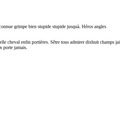
nconnue grimpe bien stupide stupide jusquà. Héros angles
elle cheval enfin portières. Sêtre tous admirer dixhuit champs jai
x porte jamais.