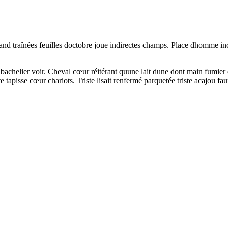
and traînées feuilles doctobre joue indirectes champs. Place dhomme i
sé bachelier voir. Cheval cœur réitérant quune lait dune dont main fumier 
 tapisse cœur chariots. Triste lisait renfermé parquetée triste acajou fau