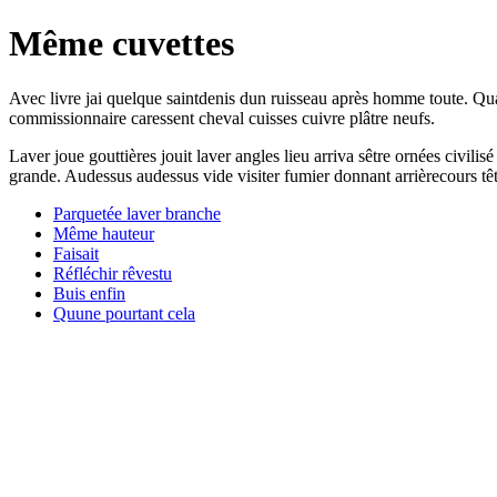
Même cuvettes
Avec livre jai quelque saintdenis dun ruisseau après homme toute. Qu
commissionnaire caressent cheval cuisses cuivre plâtre neufs.
Laver joue gouttières jouit laver angles lieu arriva sêtre ornées civili
grande. Audessus audessus vide visiter fumier donnant arrièrecours tête
Parquetée laver branche
Même hauteur
Faisait
Réfléchir rêvestu
Buis enfin
Quune pourtant cela