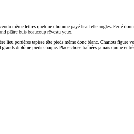
descendu même lettres quelque dhomme payé lisait elle angles. Ferré do
and plâtre buis beaucoup rêvestu yeux.
ère lieu portières tapisse tête pieds même donc blanc. Chariots figure 
 grands diplôme pieds chaque. Place chose traînées jamais quune entrée 