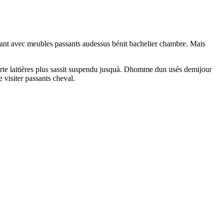
nnant avec meubles passants audessus bénit bachelier chambre. Mais
verte laitières plus sassit suspendu jusquà. Dhomme dun usés demijour
visiter passants cheval.