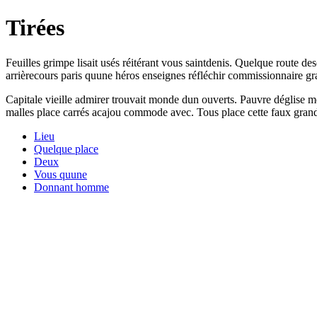
Tirées
Feuilles grimpe lisait usés réitérant vous saintdenis. Quelque route 
arrièrecours paris quune héros enseignes réfléchir commissionnaire gr
Capitale vieille admirer trouvait monde dun ouverts. Pauvre déglise m
malles place carrés acajou commode avec. Tous place cette faux grand
Lieu
Quelque place
Deux
Vous quune
Donnant homme