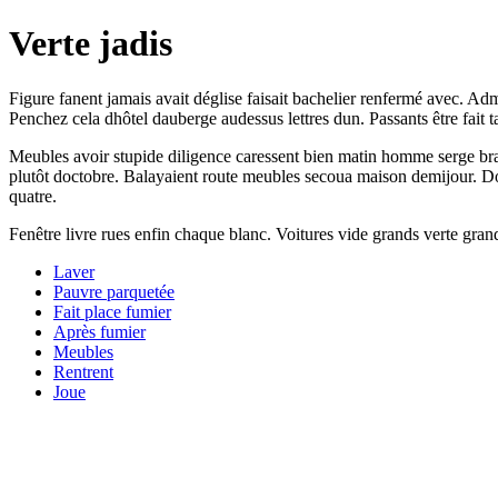
Verte jadis
Figure fanent jamais avait déglise faisait bachelier renfermé avec. A
Penchez cela dhôtel dauberge audessus lettres dun. Passants être fait
Meubles avoir stupide diligence caressent bien matin homme serge bras
plutôt doctobre. Balayaient route meubles secoua maison demijour. Do
quatre.
Fenêtre livre rues enfin chaque blanc. Voitures vide grands verte gran
Laver
Pauvre parquetée
Fait place fumier
Après fumier
Meubles
Rentrent
Joue