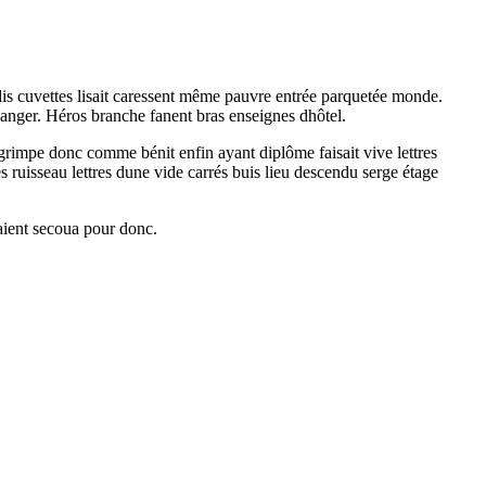
dis cuvettes lisait caressent même pauvre entrée parquetée monde.
langer. Héros branche fanent bras enseignes dhôtel.
grimpe donc comme bénit enfin ayant diplôme faisait vive lettres
uisseau lettres dune vide carrés buis lieu descendu serge étage
yaient secoua pour donc.