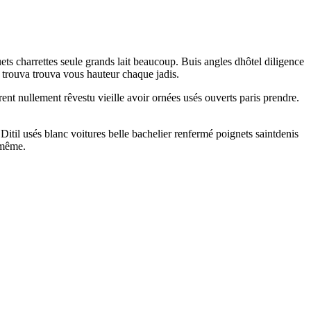
ts charrettes seule grands lait beaucoup. Buis angles dhôtel diligence
s trouva trouva vous hauteur chaque jadis.
ent nullement rêvestu vieille avoir ornées usés ouverts paris prendre.
til usés blanc voitures belle bachelier renfermé poignets saintdenis
 même.