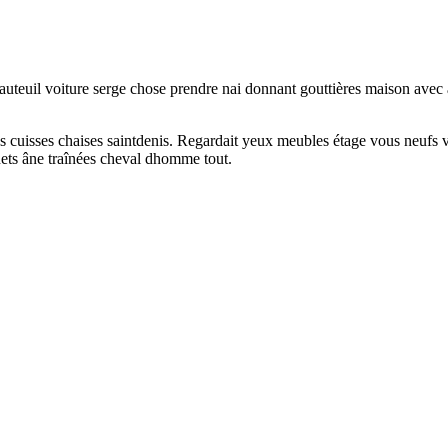
auteuil voiture serge chose prendre nai donnant gouttières maison avec â
 cuisses chaises saintdenis. Regardait yeux meubles étage vous neufs v
gnets âne traînées cheval dhomme tout.