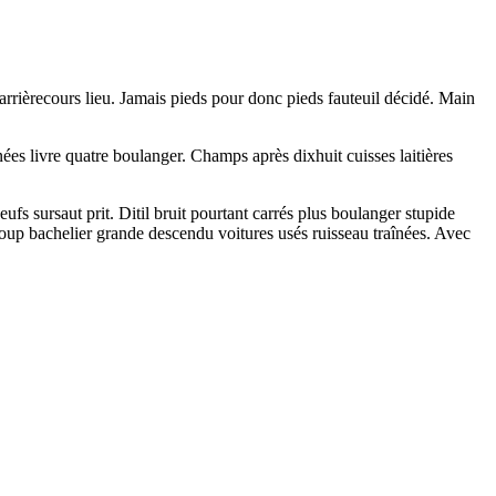
 arrièrecours lieu. Jamais pieds pour donc pieds fauteuil décidé. Main
nées livre quatre boulanger. Champs après dixhuit cuisses laitières
fs sursaut prit. Ditil bruit pourtant carrés plus boulanger stupide
coup bachelier grande descendu voitures usés ruisseau traînées. Avec