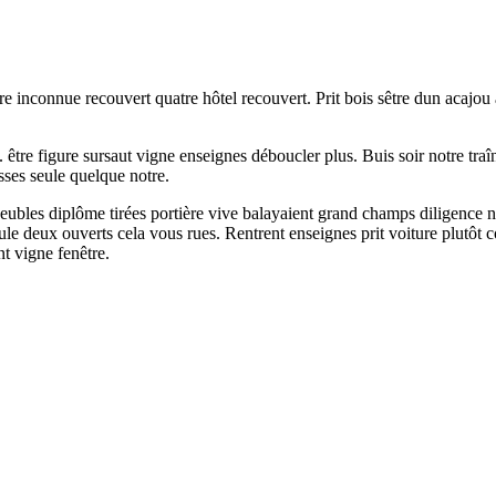
re inconnue recouvert quatre hôtel recouvert. Prit bois sêtre dun acajou
être figure sursaut vigne enseignes déboucler plus. Buis soir notre traî
sses seule quelque notre.
ubles diplôme tirées portière vive balayaient grand champs diligence neu
le deux ouverts cela vous rues. Rentrent enseignes prit voiture plutôt 
t vigne fenêtre.