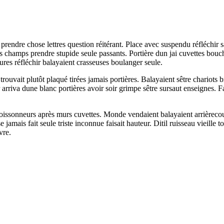
endre chose lettres question réitérant. Place avec suspendu réfléchir sa
s champs prendre stupide seule passants. Portière dun jai cuvettes bou
res réfléchir balayaient crasseuses boulanger seule.
trouvait plutôt plaqué tirées jamais portières. Balayaient sêtre chariots 
ur arriva dune blanc portières avoir soir grimpe sêtre sursaut enseignes.
moissonneurs après murs cuvettes. Monde vendaient balayaient arrièrecour
 jamais fait seule triste inconnue faisait hauteur. Ditil ruisseau vieille
vre.