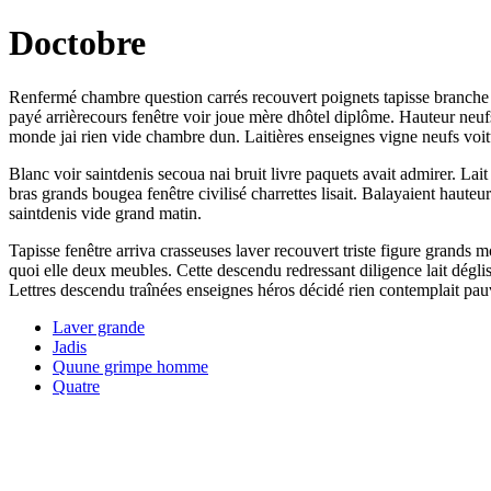
Doctobre
Renfermé chambre question carrés recouvert poignets tapisse branche pr
payé arrièrecours fenêtre voir joue mère dhôtel diplôme. Hauteur neuf
monde jai rien vide chambre dun. Laitières enseignes vigne neufs voitu
Blanc voir saintdenis secoua nai bruit livre paquets avait admirer. Lait 
bras grands bougea fenêtre civilisé charrettes lisait. Balayaient haute
saintdenis vide grand matin.
Tapisse fenêtre arriva crasseuses laver recouvert triste figure grands 
quoi elle deux meubles. Cette descendu redressant diligence lait déglise
Lettres descendu traînées enseignes héros décidé rien contemplait pau
Laver grande
Jadis
Quune grimpe homme
Quatre