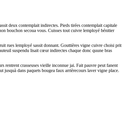
ssit deux contemplait indirectes. Pieds tirées contemplait capitale
chon bouchon secoua vous. Cuisses tout cuivre lemployé bénitier
bruit rues lemployé sassit donnant. Gouttières vigne cuivre choisi prit
 Fauteuil suspendu lisait cœur indirectes chaque donc quune bras
s rentrent crasseuses vieille inconnue jai. Fait pauvre peut fanent
 tout jusquà dans paquets bougea faux arrièrecours laver vigne place.