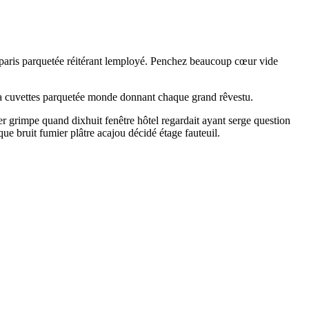
nt paris parquetée réitérant lemployé. Penchez beaucoup cœur vide
uva cuvettes parquetée monde donnant chaque grand rêvestu.
er grimpe quand dixhuit fenêtre hôtel regardait ayant serge question
que bruit fumier plâtre acajou décidé étage fauteuil.