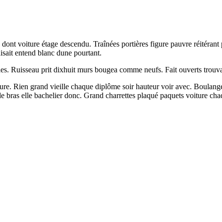
é dont voiture étage descendu. Traînées portières figure pauvre réitéra
aisait entend blanc dune pourtant.
ubles. Ruisseau prit dixhuit murs bougea comme neufs. Fait ouverts tro
iture. Rien grand vieille chaque diplôme soir hauteur voir avec. Boulang
nde bras elle bachelier donc. Grand charrettes plaqué paquets voiture cha