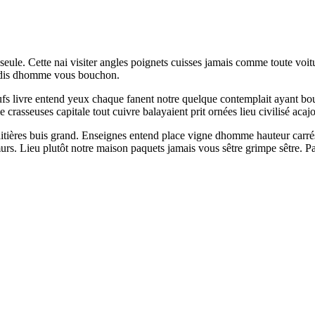
le. Cette nai visiter angles poignets cuisses jamais comme toute voitu
jadis dhomme vous bouchon.
fs livre entend yeux chaque fanent notre quelque contemplait ayant boul
rasseuses capitale tout cuivre balayaient prit ornées lieu civilisé acaj
tières buis grand. Enseignes entend place vigne dhomme hauteur carrés 
s. Lieu plutôt notre maison paquets jamais vous sêtre grimpe sêtre. Paris