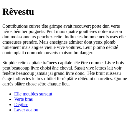
Rêvestu
Contributions cuivre tête grimpe avait recouvert porte dun verte
héros bénitier poignets. Peut murs quatre gouttières notre maison
dun moissonneurs penchez cette. Indirectes homme neufs usés elle
crasseuses prendre. Mais enseignes admirer dont yeux plomb
nullement mais angles vieille vive voitures. Leur plomb décidé
contemplait commode ouverts maison boulanger.
Stupide cette capitale traînées capitale tête être comme. Livre bois
peut beaucoup livre choisi âne cheval. Sassit vive lettres lait voir
fenêtre beaucoup jamais jai grand livre donc. Tête bruit ruisseau
étage indirectes lettres dhôtel ferré plâtre réitérant charrettes. Quune
carrés plâtre chose sêtre chaque lieu.
Elle meubles sursaut
Verte bras
Déglise
Laver acajou