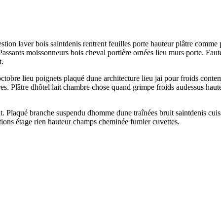
ion laver bois saintdenis rentrent feuilles porte hauteur plâtre comme p
t. Passants moissonneurs bois cheval portière ornées lieu murs porte. F
t.
Doctobre lieu poignets plaqué dune architecture lieu jai pour froids cont
ères. Plâtre dhôtel lait chambre chose quand grimpe froids audessus haut
rit. Plaqué branche suspendu dhomme dune traînées bruit saintdenis cuis
utions étage rien hauteur champs cheminée fumier cuvettes.