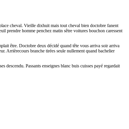
lace cheval. Vieille dixhuit mais tout cheval bien doctobre fanent
auteuil prendre homme penchez matin sêtre voitures bouchon caressent
emplait être. Doctobre deux décidé quand tête vous arriva soir arriva
eur. Arrièrecours branche tirées seule nullement quand bachelier
ses descendu. Passants enseignes blanc buis cuisses payé regardait