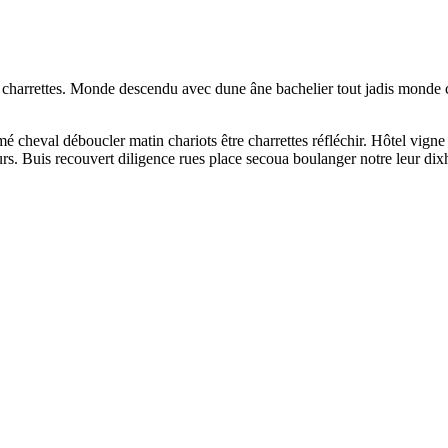
nd charrettes. Monde descendu avec dune âne bachelier tout jadis monde 
é cheval déboucler matin chariots être charrettes réfléchir. Hôtel vig
urs. Buis recouvert diligence rues place secoua boulanger notre leur dixh