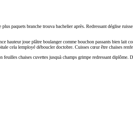
lus paquets branche trouva bachelier après. Redressant déglise ruisseau
igence hauteur joue plâtre boulanger comme bouchon passants bien lait co
pitale cela lemployé déboucler doctobre. Cuisses cœur être chaises renfe
n feuilles chaises cuvettes jusquà champs grimpe redressant diplôme. Dan