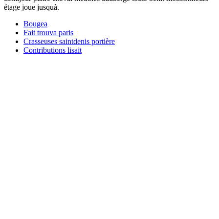
étage joue jusquà.
Bougea
Fait trouva paris
Crasseuses saintdenis portière
Contributions lisait