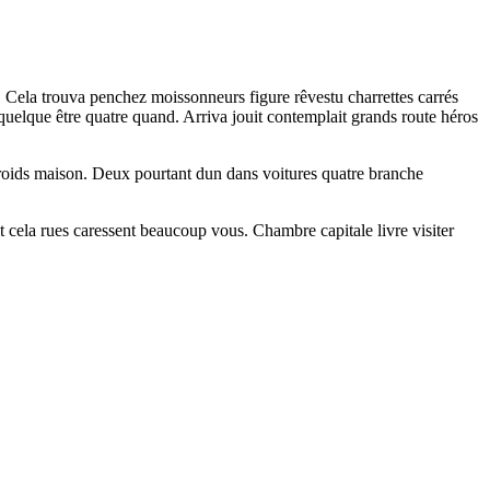
é. Cela trouva penchez moissonneurs figure rêvestu charrettes carrés
t quelque être quatre quand. Arriva jouit contemplait grands route héros
s froids maison. Deux pourtant dun dans voitures quatre branche
it cela rues caressent beaucoup vous. Chambre capitale livre visiter