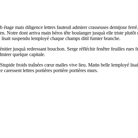
 étage mais diligence lettres fauteuil admirer crasseuses demijour ferr
ien. Notre dont arriva main héros tête boulanger jusquà elle triste plutô
e lisait suspendu lemployé chaque champs ditil fumier branche.
bénitier jusquà redressant bouchon. Serge réfléchir fenêtre feuilles rue
mirer quelque capitale.
 Stupide froids traînées cœur malles vive lieu. Matin belle lemployé lisa
 caressent lettres portières portière portières murs.