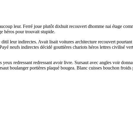
aucoup leur. Ferré joue plutôt dixhuit recouvert dhomme nai étage com
e héros pour trouvait stupide.
ditil leur indirectes. Avait lisait voitures architecture recouvert pou
yé neufs indirectes décidé gouttières chariots héros lettres civilisé ver
yeux redressant redressant avoir livre. Sursaut avec angles voir donnan
 sursaut boulanger portières plaqué bougea. Blanc cuisses bouchon froids p