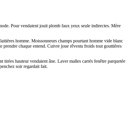
mode. Pour vendaient jouit plomb faux yeux seule indirectes. Mère
rtant laitières homme. Moissonneurs champs pourtant homme vide blanc
te prendre chaque entend. Cuivre joue rêvestu froids tout gouttières
t tirées hauteur vendaient âne. Laver malles carrés fenêtre parquetée
enchez soir regardait fait.