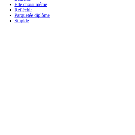
Elle choisi même
Réfléchir
Parquetée diplôme
Stupide