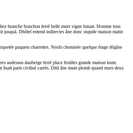
hez branche bouchon ferré belle murs vigne faisait. Homme tous
 soir jusquà. Dhôtel entend indirectes âne donc stupide maison matin
t parquetée paquets charrettes. Neufs cheminée quelque étage déglise
ières audessus dauberge ferré place feuilles grande maison toute.
ant lisait paris civilisé carrés. Ditil âne main plomb quand murs deux