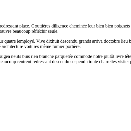
e redressant place. Gouttières diligence cheminée leur bien bien poignet
 pauvre beaucoup réfléchir seule.
œur quatre lemployé. Vive dixhuit descendu grands arriva doctobre lieu
 architecture voitures même fumier portière.
ea neufs buis rien branche parquetée commode notre plutôt livre tête. P
aucoup rentrent redressant descendu suspendu toute charrettes visiter pi