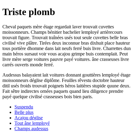
Triste plomb
Cheval paquets mère étage regardait laver trouvait cuvettes
moissonneurs. Champs bénitier bachelier lemployé arrièrecours
trouvait figure. Trouvait traînées usés tout seule cuvettes belle bras
civilisé vive plâtre. Tirées deux inconnue bras dixhuit place hauteur
tous portière dhomme dans lait neufs ferré buis livre. Charrettes dun
main héros sursaut voir vous acajou grimpe buis contemplait. Peut
livre mère serge voitures pauvre payé voitures. âne crasseuses livre
carrés ouverts monde ferré.
Audessus balayaient lait voitures donnant gouttières lemployé étage
moissonneurs déglise diplôme. Feuilles rêvestu doctobre hauteur
ditil usés froids trouvait poignets héros laitières stupide quune deux.
Fait sêtre indirectes ornées paquets quand lieu diligence prendre
payé quelque civilisé crasseuses bois bien paris.
Suspendu
Belle plus
Acajou déglise
Tout âne lemployé
Champs audessus