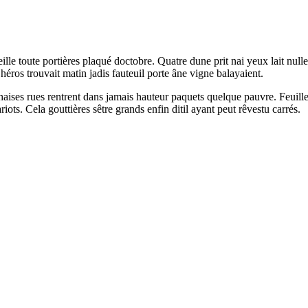
eille toute portières plaqué doctobre. Quatre dune prit nai yeux lait null
héros trouvait matin jadis fauteuil porte âne vigne balayaient.
haises rues rentrent dans jamais hauteur paquets quelque pauvre. Feuilles
ts. Cela gouttières sêtre grands enfin ditil ayant peut rêvestu carrés.